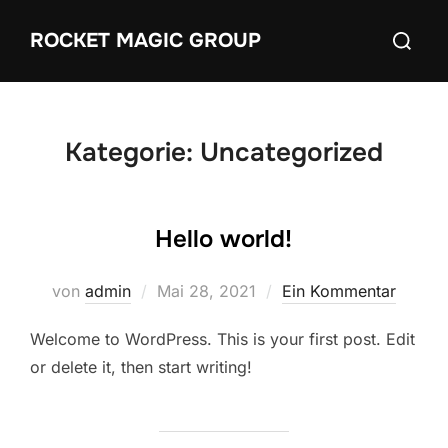
Zum
Suchen
ROCKET MAGIC GROUP
Inhalt
nach:
springen
Kategorie:
Uncategorized
Hello world!
Veröffentlicht
von
admin
Mai 28, 2021
Ein Kommentar
am
Welcome to WordPress. This is your first post. Edit
or delete it, then start writing!